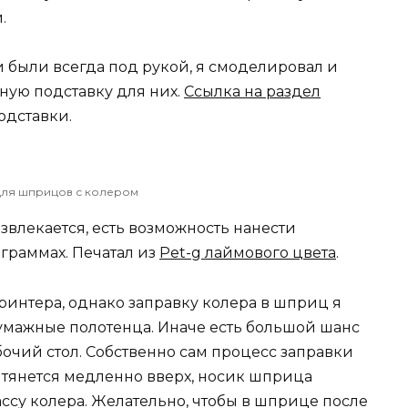
.
 были всегда под рукой, я смоделировал и
ную подставку для них.
Ссылка на раздел
одставки.
для шприцов с колером
звлекается, есть возможность нанести
граммах. Печатал из
Pet-g лаймового цвета
.
принтера, однако заправку колера в шприц я
бумажные полотенца. Иначе есть большой шанс
бочий стол. Собственно сам процесс заправки
тянется медленно вверх, носик шприца
ссу колера. Желательно, чтобы в шприце после