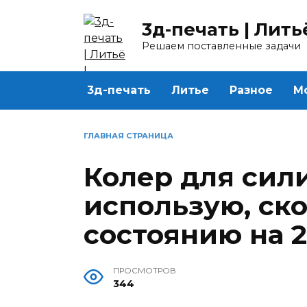
Перейти
к
3д-печать | Лить
содержанию
Решаем поставленные задачи
3д-печать
Литье
Разное
М
ГЛАВНАЯ СТРАНИЦА
Колер для сил
использую, ск
состоянию на 2
ПРОСМОТРОВ
344