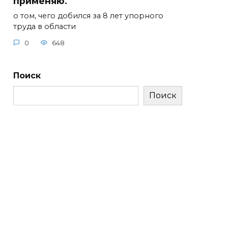
применяю.
о том, чего добился за 8 лет упорного
труда в области
0
648
Поиск
Поиск